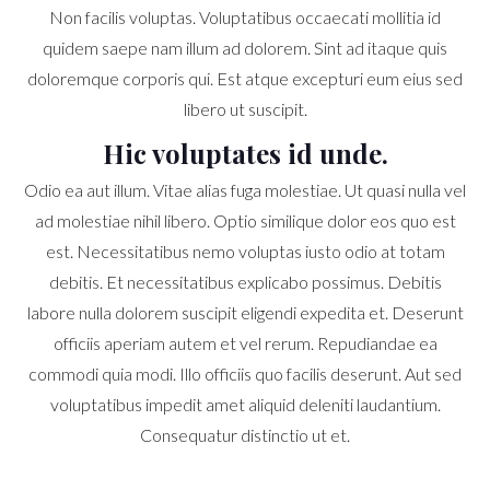
Non facilis voluptas. Voluptatibus occaecati mollitia id
quidem saepe nam illum ad dolorem. Sint ad itaque quis
doloremque corporis qui. Est atque excepturi eum eius sed
libero ut suscipit.
Hic voluptates id unde.
Odio ea aut illum. Vitae alias fuga molestiae. Ut quasi nulla vel
ad molestiae nihil libero. Optio similique dolor eos quo est
est. Necessitatibus nemo voluptas iusto odio at totam
debitis. Et necessitatibus explicabo possimus. Debitis
labore nulla dolorem suscipit eligendi expedita et. Deserunt
officiis aperiam autem et vel rerum. Repudiandae ea
commodi quia modi. Illo officiis quo facilis deserunt. Aut sed
voluptatibus impedit amet aliquid deleniti laudantium.
Consequatur distinctio ut et.