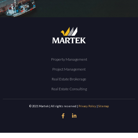
Property Management
Project Management
Real Estate Brokerage
Real Estate Consulting
© 2021 Martek | All rights reserved |
Privacy Policy
|
Sitemap

