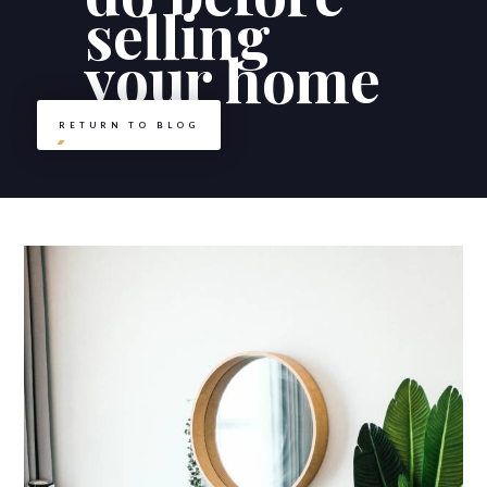
selling
your home
RETURN TO BLOG