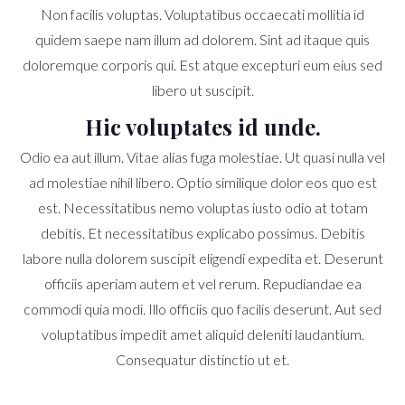
Non facilis voluptas. Voluptatibus occaecati mollitia id
quidem saepe nam illum ad dolorem. Sint ad itaque quis
doloremque corporis qui. Est atque excepturi eum eius sed
libero ut suscipit.
Hic voluptates id unde.
Odio ea aut illum. Vitae alias fuga molestiae. Ut quasi nulla vel
ad molestiae nihil libero. Optio similique dolor eos quo est
est. Necessitatibus nemo voluptas iusto odio at totam
debitis. Et necessitatibus explicabo possimus. Debitis
labore nulla dolorem suscipit eligendi expedita et. Deserunt
officiis aperiam autem et vel rerum. Repudiandae ea
commodi quia modi. Illo officiis quo facilis deserunt. Aut sed
voluptatibus impedit amet aliquid deleniti laudantium.
Consequatur distinctio ut et.